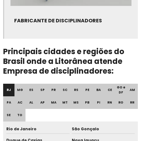
Fabricante de tendas carpa
Fabricante de tendas personalizadas
FABRICANTE DE DISCIPLINADORES
Fornecedor de disciplinadores
Fornecedor de galpão de lona
Principais cidades e regiões do
Fornecedor de galpão de lona treliçado
Brasil onde a Litorânea atende
Empresa de disciplinadores:
Fornecedor de tenda bolha
Fornecedor de tenda carpinha
GO e
RJ
MG
ES
SP
PR
SC
RS
PE
BA
CE
AM
DF
Fornecedor de tenda piramidal
PA
AC
AL
AP
MA
MT
MS
PB
PI
RN
RO
RR
Fornecedor de tenda sanfonada
SE
TO
Fornecedor de tendas carpa
Rio de Janeiro
São Gonçalo
Fornecedor de tendas personalizadas
Duque de Caxias
Nova Iguaçu