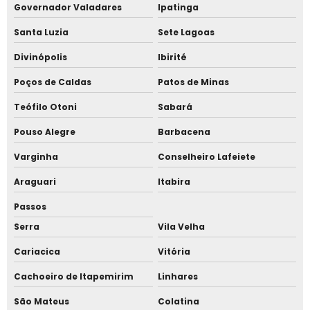
Governador Valadares
Ipatinga
Galpões de lona para locação
Santa Luzia
Sete Lagoas
Galpões lonados
Divinópolis
Ibirité
Poços de Caldas
Patos de Minas
Locação de disciplinadores
Teófilo Otoni
Sabará
Locação de galpão de lona
Pouso Alegre
Barbacena
Locação de galpão de lona treliçado
Varginha
Conselheiro Lafeiete
Locação de tenda 10x10
Araguari
Itabira
Locação de tenda 3x3
Passos
Serra
Vila Velha
Locação de tenda 5x5
Cariacica
Vitória
Locação de tenda aluguel
Cachoeiro de Itapemirim
Linhares
Locação de tenda bolha
São Mateus
Colatina