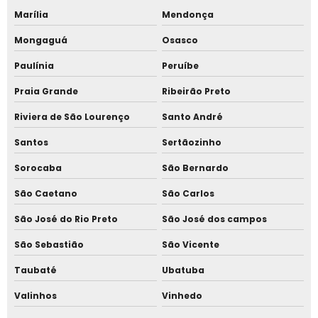
Marília
Mendonça
Tenda 3x3 sanfonada com laterais
Mongaguá
Osasco
Tenda 3x3 sanfonada com laterais preço
Paulínia
Peruíbe
Tenda 4 por 4
Praia Grande
Ribeirão Preto
Tenda 5 por 5
Riviera de São Lourenço
Santo André
Santos
Sertãozinho
Tenda 5x5 piramidal com fechamento
Sorocaba
São Bernardo
Tenda 6 por 6
São Caetano
São Carlos
Tenda a venda
São José do Rio Preto
São José dos campos
Tenda carpa alojamento
São Sebastião
São Vicente
Tenda carpa completa
Taubaté
Ubatuba
Tenda carpa completa preço
Valinhos
Vinhedo