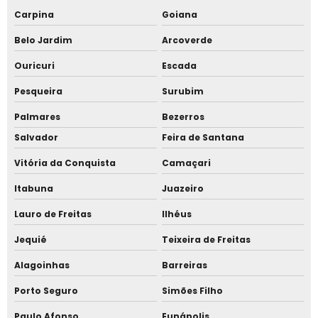
Carpina
Goiana
Tenda sanfonada 3x3 menor preço
Belo Jardim
Arcoverde
Tenda sanfonada 4x4 com fechamento
Ouricuri
Escada
Tenda sanfonada 6 por 3
Pesqueira
Surubim
Tenda sanfonada com balcão
Palmares
Bezerros
Tenda sanfonada com parede
Salvador
Feira de Santana
Vitória da Conquista
Camaçari
Tenda sanfonada com saia
Itabuna
Juazeiro
Tenda sanfonada de 4x4
Lauro de Freitas
Ilhéus
Tenda sanfonada preço
Jequié
Teixeira de Freitas
Tenda sanfonada valor
Alagoinhas
Barreiras
Tendas piramidal 5x5 a venda
Porto Seguro
Simões Filho
Venda de galpão de lona
Paulo Afonso
Eunápolis