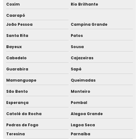
Coxim
Rio Brilhante
Caarapó
João Pessoa
Campina Grande
Santa Rita
Patos
Bayeux
Sousa
Cabedelo
Cajazeiras
Guarabira
Sapé
Mamanguape
Queimadas
São Bento
Monteiro
Esperança
Pombal
Catolé do Rocha
Alagoa Grande
Pedras de Fogo
Lagoa Seca
Teresina
Parnaíba