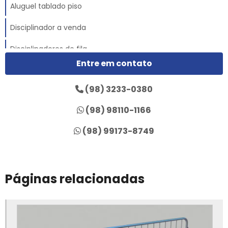
Aluguel tablado piso
Disciplinador a venda
Disciplinadores de fila
Entre em contato
Disciplinadores para eventos
(98) 3233-0380
Empresa de disciplinadores
(98) 98110-1166
Empresa de galpão de lona
(98) 99173-8749
Empresa de galpão de lona treliçado
Empresa de tenda carpinha
Páginas relacionadas
Empresa de tenda piramidal
Empresa de tenda piramidal cristal
Empresa de tenda sanfonada