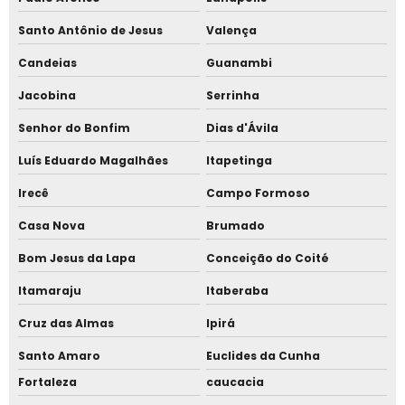
Santo Antônio de Jesus
Valença
Venda de tenda sanfonada
Candeias
Guanambi
Venda de tendas carpa
Jacobina
Serrinha
Venda de tendas piramidal
Senhor do Bonfim
Dias d'Ávila
Luís Eduardo Magalhães
Itapetinga
Irecê
Campo Formoso
Casa Nova
Brumado
Bom Jesus da Lapa
Conceição do Coité
Itamaraju
Itaberaba
Cruz das Almas
Ipirá
Santo Amaro
Euclides da Cunha
Fortaleza
caucacia