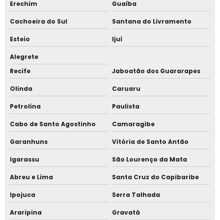
Erechim
Guaíba
Tenda piramidal com fechamento lateral
Cachoeira do Sul
Santana do Livramento
Tenda piramidal cristal preço
Esteio
Ijuí
Tenda piramidal cristal valor
Alegrete
Tenda piramidal para comprar
Recife
Jaboatão dos Guararapes
Tenda piramidal para venda
Olinda
Caruaru
Petrolina
Paulista
Tenda piramidal preço
Cabo de Santo Agostinho
Camaragibe
Tenda piramidal valor
Garanhuns
Vitória de Santo Antão
Tenda sanfonada 2 metros
Igarassu
São Lourenço da Mata
Tenda sanfonada 2x2 com fechamento
Abreu e Lima
Santa Cruz do Capibaribe
Tenda sanfonada 2x2 menor preço
Ipojuca
Serra Talhada
Tenda sanfonada 3 por 3
Araripina
Gravatá