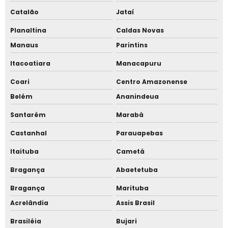
Catalão
Jataí
Planaltina
Caldas Novas
Manaus
Parintins
Itacoatiara
Manacapuru
Coari
Centro Amazonense
Belém
Ananindeua
Santarém
Marabá
Castanhal
Parauapebas
Itaituba
Cametá
Bragança
Abaetetuba
Bragança
Marituba
Acrelândia
Assis Brasil
Brasiléia
Bujari