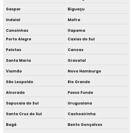
Gaspar
Biguaçu
Tenda piramidal 15x15
Indaial
Mafra
Tenda piramidal 3x3
Canoinhas
Itapema
Tenda piramidal 3x3 preço
Porto Alegre
Caxias do Sul
Tenda piramidal 5 x 5
Pelotas
Canoas
Santa Maria
Gravataí
Tenda piramidal 6x6
Viamão
Novo Hamburgo
Tenda piramidal 6x6 a venda
São Leopoldo
Rio Grande
Tenda piramidal 6x6 preço
Alvorada
Passo Fundo
Tenda piramidal 8x8 com calha
Sapucaia do Sul
Uruguaiana
Tenda piramidal aluguel
Santa Cruz do Sul
Cachoeirinha
Tenda piramidal com calha
Bagé
Bento Gonçalves