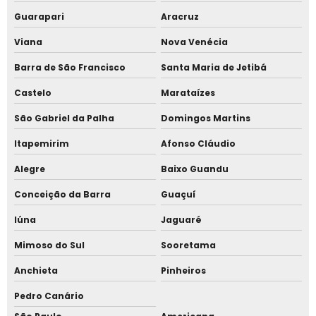
Locação de tenda carpinha
Guarapari
Aracruz
Locação de tenda piramidal
Viana
Nova Venécia
Locação de tenda sanfonada
Barra de São Francisco
Santa Maria de Jetibá
Castelo
Marataízes
Locação de tendas
São Gabriel da Palha
Domingos Martins
Locação de tendas carpa
Itapemirim
Afonso Cláudio
Locação de tendas para eventos
Alegre
Baixo Guandu
Locação de tendas para obras
Conceição da Barra
Guaçuí
Locação de tendas preço
Iúna
Jaguaré
Montagem de galpão de lona
Mimoso do Sul
Sooretama
Anchieta
Pinheiros
Orçamento de galpão de lona
Pedro Canário
Orçamento de galpão de lona treliçado