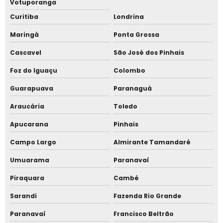
Votuporanga
Tenda carpa completa valor
Curitiba
Londrina
Tenda carpa hospitalar
Maringá
Ponta Grossa
Tenda carpa industrial
Cascavel
São José dos Pinhais
Tenda carpa para escritório
Foz do Iguaçu
Colombo
Guarapuava
Paranaguá
Tenda carpa para refeitório
Araucária
Toledo
Tenda carpa para reuniões
Apucarana
Pinhais
Tenda carpa preço
Campo Largo
Almirante Tamandaré
Tenda carpa valor
Umuarama
Paranavaí
Tenda carpinha
Piraquara
Cambé
Tenda de carpa
Sarandi
Fazenda Rio Grande
Paranavaí
Francisco Beltrão
Tenda evento ao ar livre