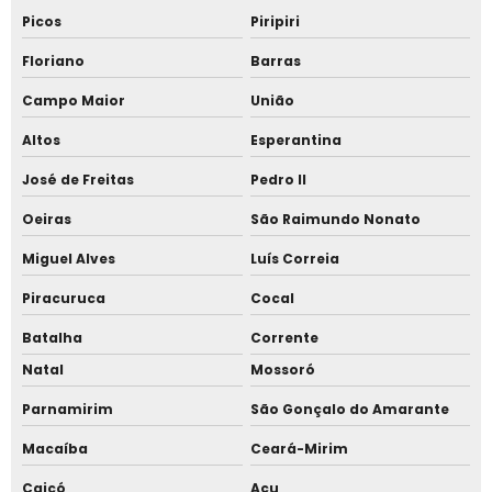
Picos
Piripiri
Floriano
Barras
Campo Maior
União
Altos
Esperantina
José de Freitas
Pedro II
Oeiras
São Raimundo Nonato
Miguel Alves
Luís Correia
Piracuruca
Cocal
Batalha
Corrente
Natal
Mossoró
Parnamirim
São Gonçalo do Amarante
Macaíba
Ceará-Mirim
Caicó
Açu