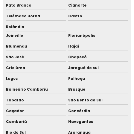
Pato Branco
Cianorte
Tenda para eventos
Telêmaco Borba
Castro
Tenda para eventos aluguel
Rolândia
Tenda para eventos comprar
Joinville
Florianópolis
Tenda para eventos locação
Blumenau
Itajaí
São José
Chapecó
Tenda para eventos preço
Criciúma
Jaraguá do sul
Tenda piramidal 10x10
Lages
Palhoça
Tenda piramidal 10x10 a venda
Balneário Camboriú
Brusque
Tenda piramidal 10x10 com calha
Tubarão
São Bento do Sul
Tenda piramidal 10x10 preço
Caçador
Concórdia
Tenda piramidal 10x10 preço aluguel
Camboriú
Navegantes
Rio do Sul
Araranguá
Tenda piramidal 12x12