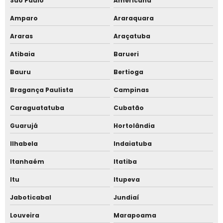
São Paulo
Americana
Orçamento de pisos tablado
Amparo
Araraquara
Orçamento de tenda bolha
Araras
Araçatuba
Orçamento de tenda carpinha
Atibaia
Barueri
Bauru
Bertioga
Orçamento de tenda sanfonada
Bragança Paulista
Campinas
Orçamento de tendas carpa
Caraguatatuba
Cubatão
Orçamento de tendas piramidal
Guarujá
Hortolândia
Orçamento tenda piramidal cristal
Ilhabela
Indaiatuba
Piso tablado
Itanhaém
Itatiba
Preço de galpão de lona
Itu
Itupeva
Jaboticabal
Jundiaí
Tenda 10 por 10
Louveira
Marapoama
Tenda 3 por 3