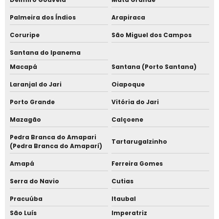
Palmeira dos Índios
Arapiraca
Coruripe
São Miguel dos Campos
Santana do Ipanema
Macapá
Santana (Porto Santana)
Laranjal do Jari
Oiapoque
Porto Grande
Vitória do Jari
Mazagão
Calçoene
Pedra Branca do Amapari
Tartarugalzinho
(Pedra Branca do Amaparí)
Amapá
Ferreira Gomes
Serra do Navio
Cutias
Pracuúba
Itaubal
São Luís
Imperatriz