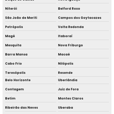
Fornecedor tenda piramidal cristal
Niterói
Belford Roxo
Galpão de lona para venda
São João de Meriti
Campos dos Goytacazes
Petrópolis
Volta Redonda
Galpão de lona preço
Magé
Itaboraí
Galpão de lona treliçado
Mesquita
Nova Friburgo
Galpão de lona treliçado preço
Barra Mansa
Macaé
Galpão de lona treliçado valor
Cabo Frio
Nilópolis
Galpão de lona valor
Teresópolis
Resende
Belo Horizonte
Uberlândia
Galpão de treliça
Contagem
Juiz de Fora
Galpão lonado locação
Betim
Montes Claros
Galpão lonado preço
Ribeirão das Neves
Uberaba
Galpões de lona para armazenagem