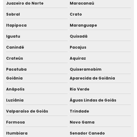
Juazeiro do Norte
Maracanaú
Sobral
Crato
Itapipoca
Maranguape
Iguatu
Quixadá
Canindé
Pacajus
Crateús
Aquiraz
Pacatuba
Quixeramobim
Goiânia
Aparecida de Goiânia
Anápolis
Rio Verde
Luziânia
Águas Lindas de Goiás
Valparaíso de Goiás
Trindade
Formosa
Novo Gama
Itumbiara
Senador Canedo