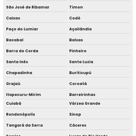
São José de Ribamar
Timon
Caixas
Codó
Paço do Lumiar
Açailândia
Bacabal
Balsas
Barra do Corda
Pinheiro
Santa Inês
Santa Luzia
Chapadinha
Buriticupú
Grajaú
Coroatá
Itapecuru-Mirim
Barreirinhas
Cuiabá
Várzea Grande
Rondonópolis
Sinop
Tangará da Serra
Cáceres