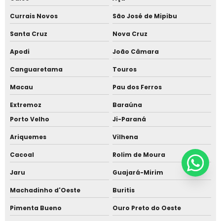
Currais Novos
São José de Mipibu
Santa Cruz
Nova Cruz
Apodi
João Câmara
Canguaretama
Touros
Macau
Pau dos Ferros
Extremoz
Baraúna
Porto Velho
Ji-Paraná
Ariquemes
Vilhena
Cacoal
Rolim de Moura
Jaru
Guajará-Mirim
Machadinho d'Oeste
Buritis
Pimenta Bueno
Ouro Preto do Oeste