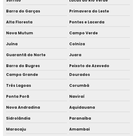
Sorriso
Lucas do Rio Verde
Barra do Garças
Primavera do Leste
Alta Floresta
Pontes e Lacerda
Nova Mutum
Campo Verde
Juína
Colniza
Guarantã do Norte
Juara
Barra do Bugres
Peixoto de Azevedo
Campo Grande
Dourados
Três Lagoas
Corumbá
Ponta Porã
Naviraí
Nova Andradina
Aquidauana
Sidrolândia
Paranaíba
Maracaju
Amambai